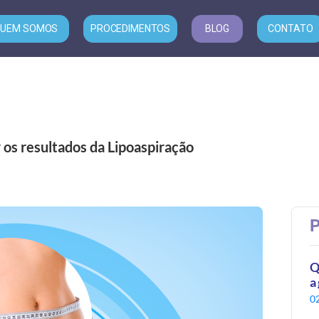
UEM SOMOS
PROCEDIMENTOS
BLOG
CONTATO
os resultados da Lipoaspiração
P
Q
a
0