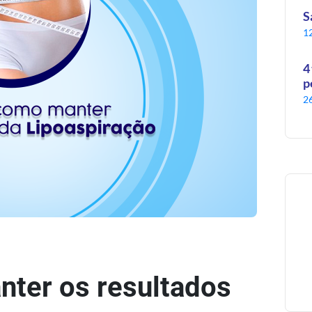
S
1
4
p
2
nter os resultados