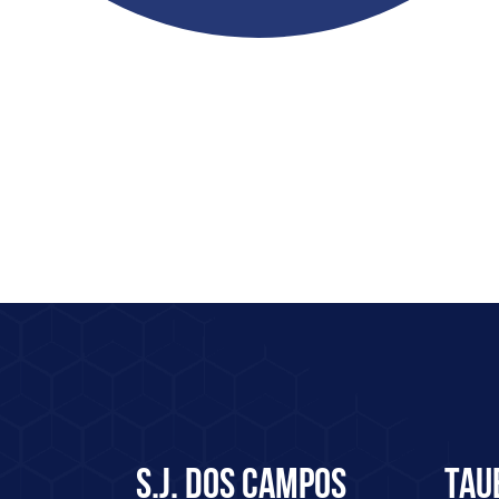
S.J. dos Campos
Tau