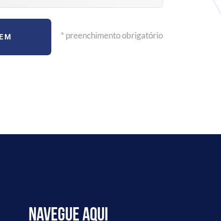
* preenchimento obrigatório
GEM
Navegue aqui