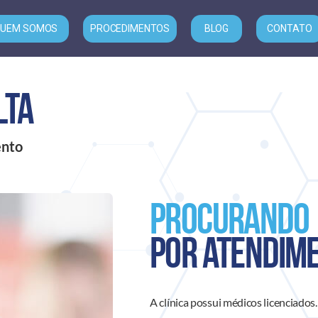
UEM SOMOS
PROCEDIMENTOS
BLOG
CONTATO
lta
ento
Procurando
por atendim
A clínica possui médicos licenciados