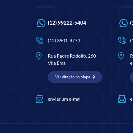
(12) 99222-5404
(
(12) 3901-8773
(
Rua Padre Rodolfo, 260
R
Vila Ema
e
Ver direção no Mapa
enviar um e-mail
e