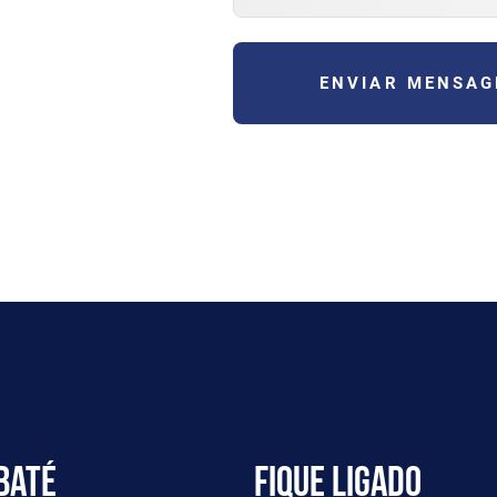
ENVIAR MENSA
baté
Fique ligado